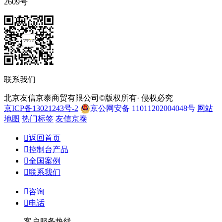
2609号
联系我们
北京友信京泰商贸有限公司©版权所有· 侵权必究
京ICP备13021243号-2
京公网安备 11011202004048号
网站
地图
热门标签
友信京泰

返回首页

控制台产品

全国案例

联系我们

咨询

电话
客户服务热线