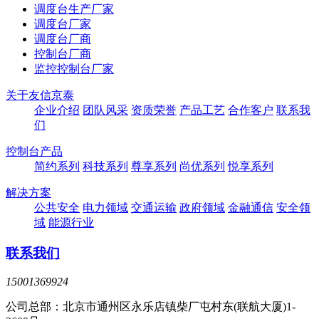
调度台生产厂家
调度台厂家
调度台厂商
控制台厂商
监控控制台厂家
关于友信京泰
企业介绍
团队风采
资质荣誉
产品工艺
合作客户
联系我
们
控制台产品
简约系列
科技系列
尊享系列
尚优系列
悦享系列
解决方案
公共安全
电力领域
交通运输
政府领域
金融通信
安全领
域
能源行业
联系我们
15001369924
公司总部：北京市通州区永乐店镇柴厂屯村东(联航大厦)1-