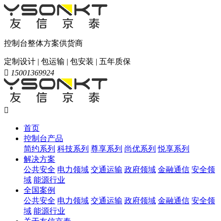
控制台整体方案供货商
定制设计 | 包运输 | 包安装 | 五年质保

15001369924

首页
控制台产品
简约系列
科技系列
尊享系列
尚优系列
悦享系列
解决方案
公共安全
电力领域
交通运输
政府领域
金融通信
安全领
域
能源行业
全国案例
公共安全
电力领域
交通运输
政府领域
金融通信
安全领
域
能源行业