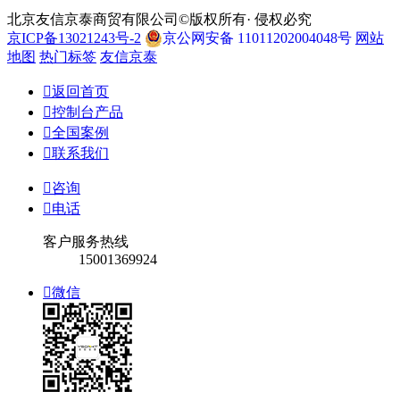
北京友信京泰商贸有限公司©版权所有· 侵权必究
京ICP备13021243号-2
京公网安备 11011202004048号
网站
地图
热门标签
友信京泰

返回首页

控制台产品

全国案例

联系我们

咨询

电话
客户服务热线
15001369924

微信