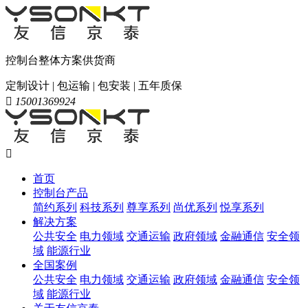
控制台整体方案供货商
定制设计 | 包运输 | 包安装 | 五年质保

15001369924

首页
控制台产品
简约系列
科技系列
尊享系列
尚优系列
悦享系列
解决方案
公共安全
电力领域
交通运输
政府领域
金融通信
安全领
域
能源行业
全国案例
公共安全
电力领域
交通运输
政府领域
金融通信
安全领
域
能源行业