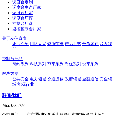
调度台定制
调度台生产厂家
调度台厂家
调度台厂商
控制台厂商
监控控制台厂家
关于友信京泰
企业介绍
团队风采
资质荣誉
产品工艺
合作客户
联系我
们
控制台产品
简约系列
科技系列
尊享系列
尚优系列
悦享系列
解决方案
公共安全
电力领域
交通运输
政府领域
金融通信
安全领
域
能源行业
联系我们
15001369924
公司总部：北京市通州区永乐店镇柴厂屯村东(联航大厦)1-