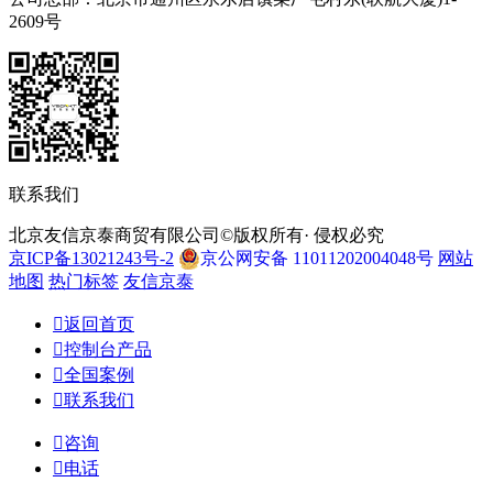
2609号
联系我们
北京友信京泰商贸有限公司©版权所有· 侵权必究
京ICP备13021243号-2
京公网安备 11011202004048号
网站
地图
热门标签
友信京泰

返回首页

控制台产品

全国案例

联系我们

咨询

电话