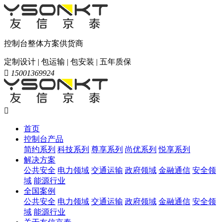
控制台整体方案供货商
定制设计 | 包运输 | 包安装 | 五年质保

15001369924

首页
控制台产品
简约系列
科技系列
尊享系列
尚优系列
悦享系列
解决方案
公共安全
电力领域
交通运输
政府领域
金融通信
安全领
域
能源行业
全国案例
公共安全
电力领域
交通运输
政府领域
金融通信
安全领
域
能源行业