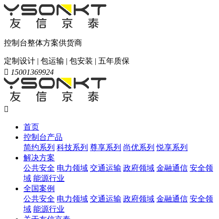
控制台整体方案供货商
定制设计 | 包运输 | 包安装 | 五年质保

15001369924

首页
控制台产品
简约系列
科技系列
尊享系列
尚优系列
悦享系列
解决方案
公共安全
电力领域
交通运输
政府领域
金融通信
安全领
域
能源行业
全国案例
公共安全
电力领域
交通运输
政府领域
金融通信
安全领
域
能源行业