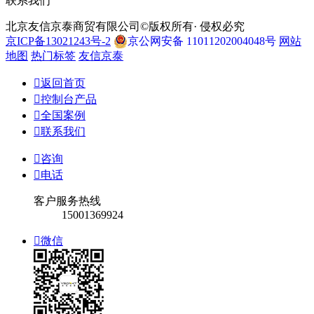
联系我们
北京友信京泰商贸有限公司©版权所有· 侵权必究
京ICP备13021243号-2
京公网安备 11011202004048号
网站
地图
热门标签
友信京泰

返回首页

控制台产品

全国案例

联系我们

咨询

电话
客户服务热线
15001369924

微信