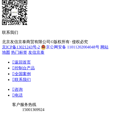
联系我们
北京友信京泰商贸有限公司©版权所有· 侵权必究
京ICP备13021243号-2
京公网安备 11011202004048号
网站
地图
热门标签
友信京泰

返回首页

控制台产品

全国案例

联系我们

咨询

电话
客户服务热线
15001369924