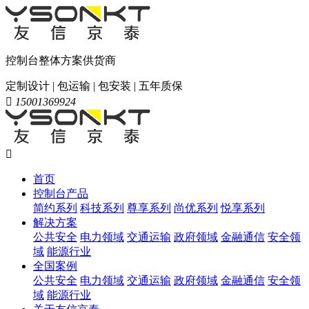
控制台整体方案供货商
定制设计 | 包运输 | 包安装 | 五年质保

15001369924

首页
控制台产品
简约系列
科技系列
尊享系列
尚优系列
悦享系列
解决方案
公共安全
电力领域
交通运输
政府领域
金融通信
安全领
域
能源行业
全国案例
公共安全
电力领域
交通运输
政府领域
金融通信
安全领
域
能源行业