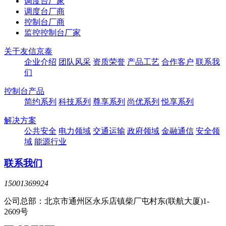
调度台厂家
调度台厂商
控制台厂商
监控控制台厂家
关于友信京泰
企业介绍
团队风采
资质荣誉
产品工艺
合作客户
联系我
们
控制台产品
简约系列
科技系列
尊享系列
尚优系列
悦享系列
解决方案
公共安全
电力领域
交通运输
政府领域
金融通信
安全领
域
能源行业
联系我们
15001369924
公司总部：北京市通州区永乐店镇柴厂屯村东(联航大厦)1-
2609号