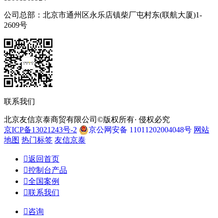
公司总部：北京市通州区永乐店镇柴厂屯村东(联航大厦)1-
2609号
联系我们
北京友信京泰商贸有限公司©版权所有· 侵权必究
京ICP备13021243号-2
京公网安备 11011202004048号
网站
地图
热门标签
友信京泰

返回首页

控制台产品

全国案例

联系我们

咨询