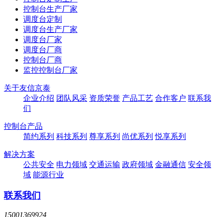
控制台生产厂家
调度台定制
调度台生产厂家
调度台厂家
调度台厂商
控制台厂商
监控控制台厂家
关于友信京泰
企业介绍
团队风采
资质荣誉
产品工艺
合作客户
联系我
们
控制台产品
简约系列
科技系列
尊享系列
尚优系列
悦享系列
解决方案
公共安全
电力领域
交通运输
政府领域
金融通信
安全领
域
能源行业
联系我们
15001369924