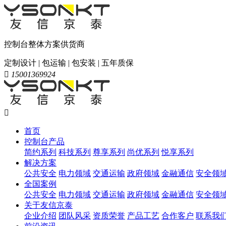
控制台整体方案供货商
定制设计 | 包运输 | 包安装 | 五年质保

15001369924

首页
控制台产品
简约系列
科技系列
尊享系列
尚优系列
悦享系列
解决方案
公共安全
电力领域
交通运输
政府领域
金融通信
安全领
全国案例
公共安全
电力领域
交通运输
政府领域
金融通信
安全领
关于友信京泰
企业介绍
团队风采
资质荣誉
产品工艺
合作客户
联系我