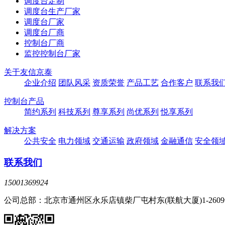
调度台定制
调度台生产厂家
调度台厂家
调度台厂商
控制台厂商
监控控制台厂家
关于友信京泰
企业介绍
团队风采
资质荣誉
产品工艺
合作客户
联系我
控制台产品
简约系列
科技系列
尊享系列
尚优系列
悦享系列
解决方案
公共安全
电力领域
交通运输
政府领域
金融通信
安全领
联系我们
15001369924
公司总部：北京市通州区永乐店镇柴厂屯村东(联航大厦)1-260