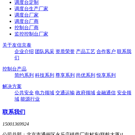
调度台定制
调度台生产厂家
调度台厂家
调度台厂商
控制台厂商
监控控制台厂家
关于友信京泰
企业介绍
团队风采
资质荣誉
产品工艺
合作客户
联系我
们
控制台产品
简约系列
科技系列
尊享系列
尚优系列
悦享系列
解决方案
公共安全
电力领域
交通运输
政府领域
金融通信
安全领
域
能源行业
联系我们
15001369924
公司总部：北京市通州区永乐店镇柴厂屯村东(联航大厦)1-