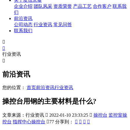
关于友信京泰
企业介绍
团队风采
资质荣誉
产品工艺
合作客户
联系我
们
前沿资讯
公司动态
行业资讯
常见问答
联系我们


行业资讯

前沿资讯
您的位置：
首页
前沿资讯
行业资讯
操控台用钢的主要材料是什么?
文章来源：行业资讯

2022-01-10 23:33:25

操控台
监控室操
控台
指挥中心操控台

77
分享到：



