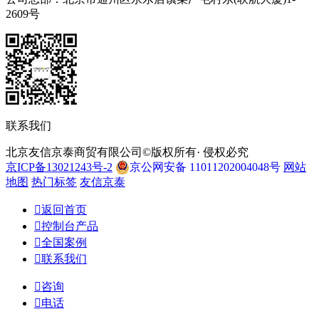
2609号
联系我们
北京友信京泰商贸有限公司©版权所有· 侵权必究
京ICP备13021243号-2
京公网安备 11011202004048号
网站
地图
热门标签
友信京泰

返回首页

控制台产品

全国案例

联系我们

咨询

电话