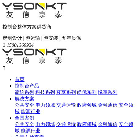
控制台整体方案供货商
定制设计 | 包运输 | 包安装 | 五年质保

15001369924

首页
控制台产品
简约系列
科技系列
尊享系列
尚优系列
悦享系列
解决方案
公共安全
电力领域
交通运输
政府领域
金融通信
安全领
域
能源行业
全国案例
公共安全
电力领域
交通运输
政府领域
金融通信
安全领
域
能源行业