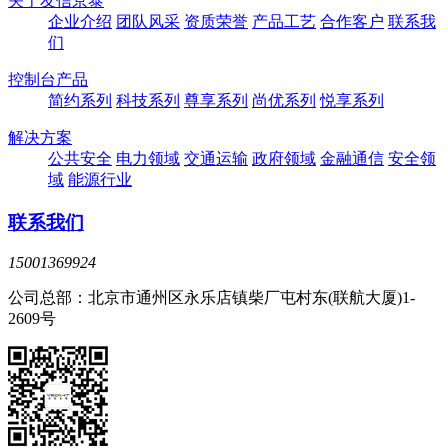
关于友信京泰
企业介绍
团队风采
资质荣誉
产品工艺
合作客户
联系我
们
控制台产品
简约系列
科技系列
尊享系列
尚优系列
悦享系列
解决方案
公共安全
电力领域
交通运输
政府领域
金融通信
安全领
域
能源行业
联系我们
15001369924
公司总部：北京市通州区永乐店镇柴厂屯村东(联航大厦)1-
2609号