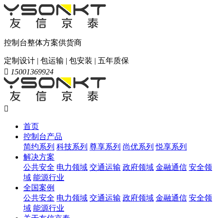
控制台整体方案供货商
定制设计 | 包运输 | 包安装 | 五年质保

15001369924

首页
控制台产品
简约系列
科技系列
尊享系列
尚优系列
悦享系列
解决方案
公共安全
电力领域
交通运输
政府领域
金融通信
安全领
域
能源行业
全国案例
公共安全
电力领域
交通运输
政府领域
金融通信
安全领
域
能源行业