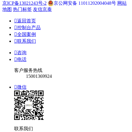
京ICP备13021243号-2
京公网安备 11011202004048号
网站
地图
热门标签
友信京泰

返回首页

控制台产品

全国案例

联系我们

咨询

电话
客户服务热线
15001369924

微信
联系我们