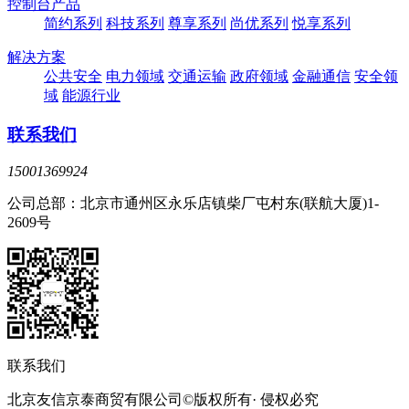
控制台产品
简约系列
科技系列
尊享系列
尚优系列
悦享系列
解决方案
公共安全
电力领域
交通运输
政府领域
金融通信
安全领
域
能源行业
联系我们
15001369924
公司总部：北京市通州区永乐店镇柴厂屯村东(联航大厦)1-
2609号
联系我们
北京友信京泰商贸有限公司©版权所有· 侵权必究