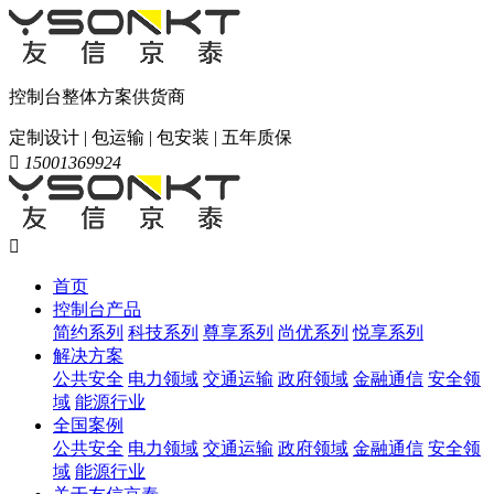
控制台整体方案供货商
定制设计 | 包运输 | 包安装 | 五年质保

15001369924

首页
控制台产品
简约系列
科技系列
尊享系列
尚优系列
悦享系列
解决方案
公共安全
电力领域
交通运输
政府领域
金融通信
安全领
域
能源行业
全国案例
公共安全
电力领域
交通运输
政府领域
金融通信
安全领
域
能源行业