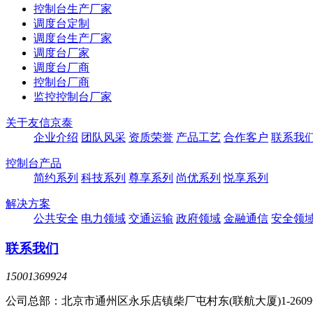
控制台生产厂家
调度台定制
调度台生产厂家
调度台厂家
调度台厂商
控制台厂商
监控控制台厂家
关于友信京泰
企业介绍
团队风采
资质荣誉
产品工艺
合作客户
联系我
控制台产品
简约系列
科技系列
尊享系列
尚优系列
悦享系列
解决方案
公共安全
电力领域
交通运输
政府领域
金融通信
安全领
联系我们
15001369924
公司总部：北京市通州区永乐店镇柴厂屯村东(联航大厦)1-260