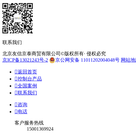
联系我们
北京友信京泰商贸有限公司©版权所有· 侵权必究
京ICP备13021243号-2
京公网安备 11011202004048号
网站地

返回首页

控制台产品

全国案例

联系我们

咨询

电话
客户服务热线
15001369924