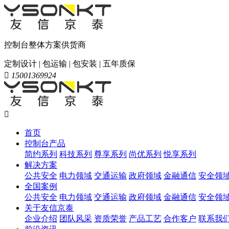
控制台整体方案供货商
定制设计 | 包运输 | 包安装 | 五年质保

15001369924

首页
控制台产品
简约系列
科技系列
尊享系列
尚优系列
悦享系列
解决方案
公共安全
电力领域
交通运输
政府领域
金融通信
安全领
全国案例
公共安全
电力领域
交通运输
政府领域
金融通信
安全领
关于友信京泰
企业介绍
团队风采
资质荣誉
产品工艺
合作客户
联系我