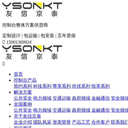
控制台整体方案供货商
定制设计 | 包运输 | 包安装 | 五年质保

15001369924

首页
控制台产品
简约系列
科技系列
尊享系列
尚优系列
悦享系列
解决方案
公共安全
电力领域
交通运输
政府领域
金融通信
安全领
全国案例
公共安全
电力领域
交通运输
政府领域
金融通信
安全领
关于友信京泰
企业介绍
团队风采
资质荣誉
产品工艺
合作客户
联系我