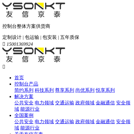
控制台整体方案供货商
定制设计 | 包运输 | 包安装 | 五年质保

15001369924

首页
控制台产品
简约系列
科技系列
尊享系列
尚优系列
悦享系列
解决方案
公共安全
电力领域
交通运输
政府领域
金融通信
安全领
域
能源行业
全国案例
公共安全
电力领域
交通运输
政府领域
金融通信
安全领
域
能源行业