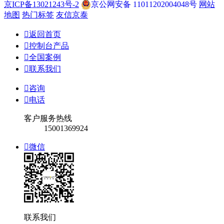
京ICP备13021243号-2
京公网安备 11011202004048号
网站
地图
热门标签
友信京泰

返回首页

控制台产品

全国案例

联系我们

咨询

电话
客户服务热线
15001369924

微信
联系我们