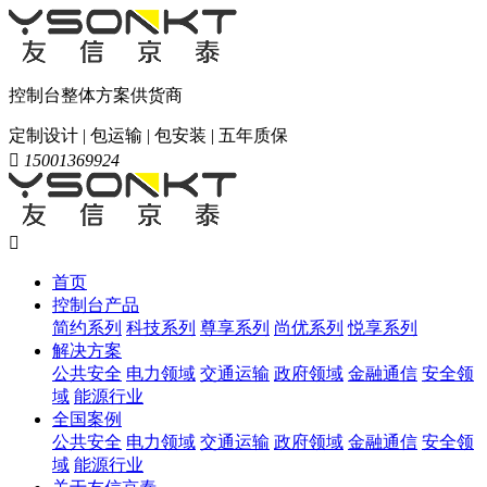
控制台整体方案供货商
定制设计 | 包运输 | 包安装 | 五年质保

15001369924

首页
控制台产品
简约系列
科技系列
尊享系列
尚优系列
悦享系列
解决方案
公共安全
电力领域
交通运输
政府领域
金融通信
安全领
域
能源行业
全国案例
公共安全
电力领域
交通运输
政府领域
金融通信
安全领
域
能源行业