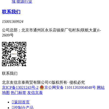
域
能源行业
联系我们
15001369924
公司总部：北京市通州区永乐店镇柴厂屯村东(联航大厦)1-
2609号
联系我们
北京友信京泰商贸有限公司©版权所有· 侵权必究
京ICP备13021243号-2
京公网安备 11011202004048号
网站
地图
热门标签
友信京泰

返回首页

控制台产品