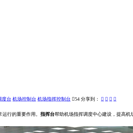
调度台
机场控制台
机场指挥控制台

54
分享到：




常运行的重要作用。
指挥台
帮助机场指挥调度中心建设，提高机