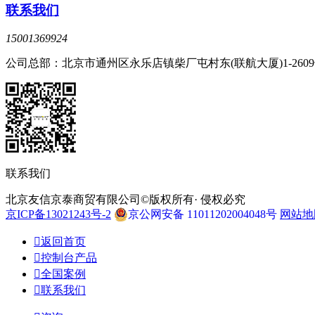
联系我们
15001369924
公司总部：北京市通州区永乐店镇柴厂屯村东(联航大厦)1-260
联系我们
北京友信京泰商贸有限公司©版权所有· 侵权必究
京ICP备13021243号-2
京公网安备 11011202004048号
网站地

返回首页

控制台产品

全国案例

联系我们