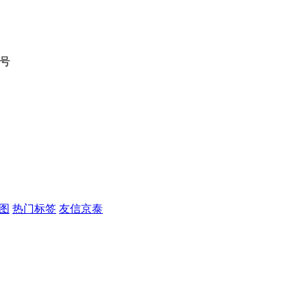
9号
图
热门标签
友信京泰