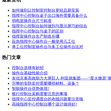
如何做到让控制室控制台更轻且易安装
指挥中心控制台桌子出口海外需要具备什么
弱电室操作台尺寸标准
指挥中心控制台如何做到与显示屏巧妙结合
指挥中心控制台与桌子的区别
指挥室操作台生产制造步骤
应急指挥中心操作台一般使用几工位
单工位控制室操作台与多工位操作台比对
热门文章
控制台选择有妙招
操作台基础性能介绍
友信京泰高效助力大屏巨人-利亚德集团——“星火燎原”
完整的安防监控需要哪些材料、设备？
智能操作台优势体现?
银行控制台采购需要注意的事项
指挥中心监控调度台的布线问题要注意咯
高端指挥中心控制台哪个设计做得好?