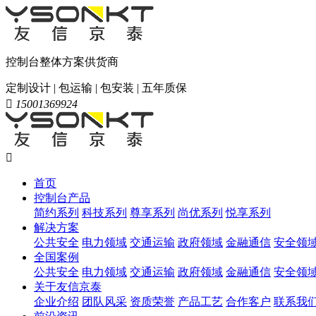
控制台整体方案供货商
定制设计 | 包运输 | 包安装 | 五年质保

15001369924

首页
控制台产品
简约系列
科技系列
尊享系列
尚优系列
悦享系列
解决方案
公共安全
电力领域
交通运输
政府领域
金融通信
安全领
全国案例
公共安全
电力领域
交通运输
政府领域
金融通信
安全领
关于友信京泰
企业介绍
团队风采
资质荣誉
产品工艺
合作客户
联系我