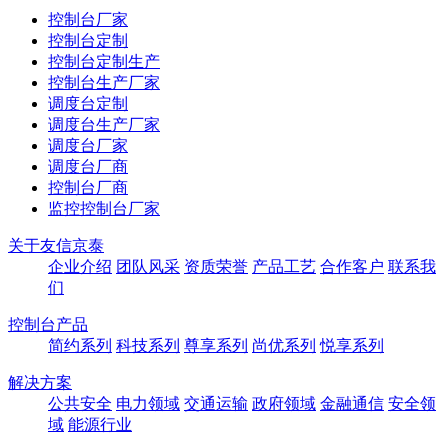
控制台厂家
控制台定制
控制台定制生产
控制台生产厂家
调度台定制
调度台生产厂家
调度台厂家
调度台厂商
控制台厂商
监控控制台厂家
关于友信京泰
企业介绍
团队风采
资质荣誉
产品工艺
合作客户
联系我
们
控制台产品
简约系列
科技系列
尊享系列
尚优系列
悦享系列
解决方案
公共安全
电力领域
交通运输
政府领域
金融通信
安全领
域
能源行业