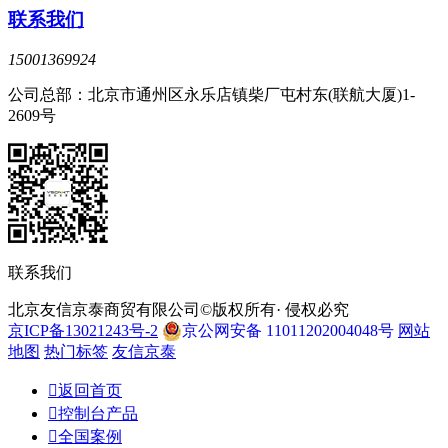
联系我们
15001369924
公司总部：北京市通州区永乐店镇柴厂屯村东(联航大厦)1-
2609号
联系我们
北京友信京泰商贸有限公司©版权所有· 侵权必究
京ICP备13021243号-2
京公网安备 11011202004048号
网站
地图
热门标签
友信京泰

返回首页

控制台产品

全国案例