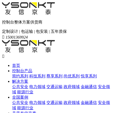
控制台整体方案供货商
定制设计 | 包运输 | 包安装 | 五年质保

15001369924

首页
控制台产品
简约系列
科技系列
尊享系列
尚优系列
悦享系列
解决方案
公共安全
电力领域
交通运输
政府领域
金融通信
安全领
域
能源行业
全国案例
公共安全
电力领域
交通运输
政府领域
金融通信
安全领
域
能源行业