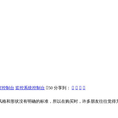
室控制台
监控系统控制台

50
分享到：




格和形状没有明确的标准，所以在购买时，许多朋友往往觉得无