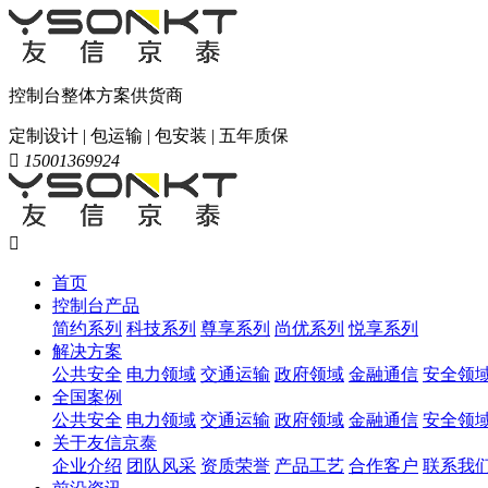
控制台整体方案供货商
定制设计 | 包运输 | 包安装 | 五年质保

15001369924

首页
控制台产品
简约系列
科技系列
尊享系列
尚优系列
悦享系列
解决方案
公共安全
电力领域
交通运输
政府领域
金融通信
安全领
全国案例
公共安全
电力领域
交通运输
政府领域
金融通信
安全领
关于友信京泰
企业介绍
团队风采
资质荣誉
产品工艺
合作客户
联系我