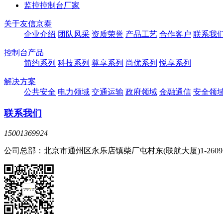
监控控制台厂家
关于友信京泰
企业介绍
团队风采
资质荣誉
产品工艺
合作客户
联系我
控制台产品
简约系列
科技系列
尊享系列
尚优系列
悦享系列
解决方案
公共安全
电力领域
交通运输
政府领域
金融通信
安全领
联系我们
15001369924
公司总部：北京市通州区永乐店镇柴厂屯村东(联航大厦)1-260