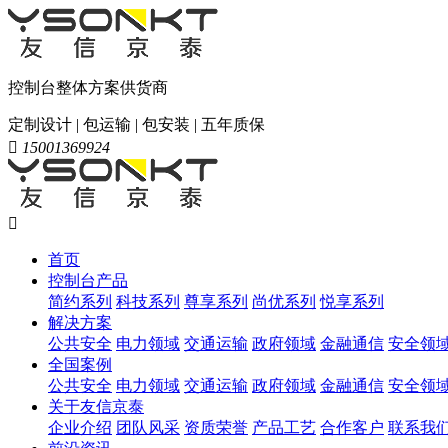
控制台整体方案供货商
定制设计 | 包运输 | 包安装 | 五年质保

15001369924

首页
控制台产品
简约系列
科技系列
尊享系列
尚优系列
悦享系列
解决方案
公共安全
电力领域
交通运输
政府领域
金融通信
安全领
全国案例
公共安全
电力领域
交通运输
政府领域
金融通信
安全领
关于友信京泰
企业介绍
团队风采
资质荣誉
产品工艺
合作客户
联系我