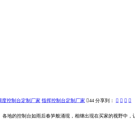
调度控制台定制厂家
指挥控制台定制厂家

44
分享到：




各地的控制台如雨后春笋般涌现，相继出现在买家的视野中，让