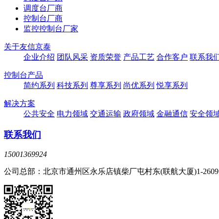
调度台厂商
控制台厂商
监控控制台厂家
关于友信京泰
企业介绍
团队风采
资质荣誉
产品工艺
合作客户
联系我
控制台产品
简约系列
科技系列
尊享系列
尚优系列
悦享系列
解决方案
公共安全
电力领域
交通运输
政府领域
金融通信
安全领
联系我们
15001369924
公司总部：北京市通州区永乐店镇柴厂屯村东(联航大厦)1-260