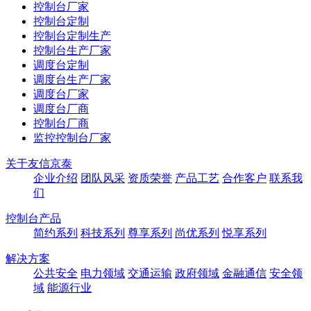
控制台厂家
控制台定制
控制台定制生产
控制台生产厂家
调度台定制
调度台生产厂家
调度台厂家
调度台厂商
控制台厂商
监控控制台厂家
关于友信京泰
企业介绍
团队风采
资质荣誉
产品工艺
合作客户
联系我
们
控制台产品
简约系列
科技系列
尊享系列
尚优系列
悦享系列
解决方案
公共安全
电力领域
交通运输
政府领域
金融通信
安全领
域
能源行业