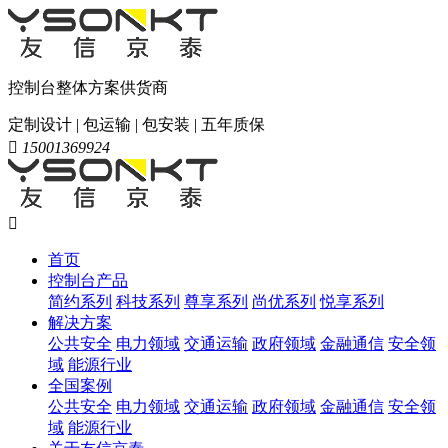
控制台整体方案供货商
定制设计 | 包运输 | 包安装 | 五年质保

15001369924

首页
控制台产品
简约系列
科技系列
尊享系列
尚优系列
悦享系列
解决方案
公共安全
电力领域
交通运输
政府领域
金融通信
安全领
域
能源行业
全国案例
公共安全
电力领域
交通运输
政府领域
金融通信
安全领
域
能源行业