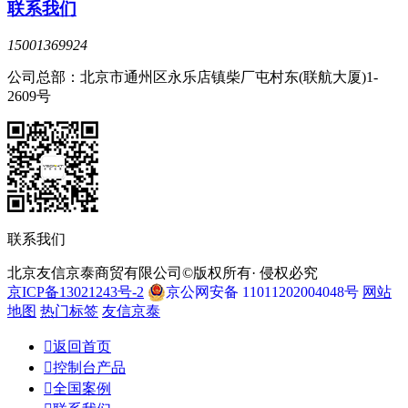
联系我们
15001369924
公司总部：北京市通州区永乐店镇柴厂屯村东(联航大厦)1-
2609号
联系我们
北京友信京泰商贸有限公司©版权所有· 侵权必究
京ICP备13021243号-2
京公网安备 11011202004048号
网站
地图
热门标签
友信京泰

返回首页

控制台产品

全国案例