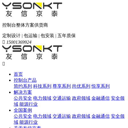
控制台整体方案供货商
定制设计 | 包运输 | 包安装 | 五年质保

15001369924

首页
控制台产品
简约系列
科技系列
尊享系列
尚优系列
悦享系列
解决方案
公共安全
电力领域
交通运输
政府领域
金融通信
安全领
域
能源行业
全国案例
公共安全
电力领域
交通运输
政府领域
金融通信
安全领
域
能源行业