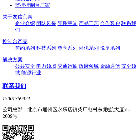
监控控制台厂家
关于友信京泰
企业介绍
团队风采
资质荣誉
产品工艺
合作客户
联系我
们
控制台产品
简约系列
科技系列
尊享系列
尚优系列
悦享系列
解决方案
公共安全
电力领域
交通运输
政府领域
金融通信
安全领
域
能源行业
联系我们
15001369924
公司总部：北京市通州区永乐店镇柴厂屯村东(联航大厦)1-
2609号