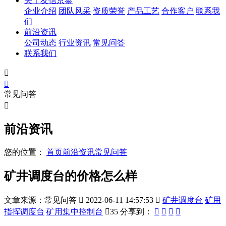
关于友信京泰
企业介绍
团队风采
资质荣誉
产品工艺
合作客户
联系我
们
前沿资讯
公司动态
行业资讯
常见问答
联系我们


常见问答

前沿资讯
您的位置：
首页
前沿资讯
常见问答
矿井调度台的价格怎么样
文章来源：常见问答

2022-06-11 14:57:53

矿井调度台
矿用
指挥调度台
矿用集中控制台

35
分享到：



