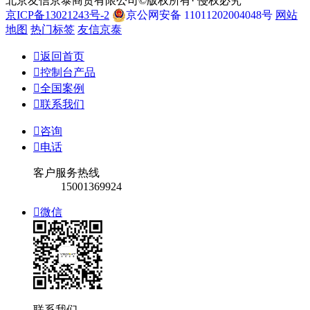
北京友信京泰商贸有限公司©版权所有· 侵权必究
京ICP备13021243号-2
京公网安备 11011202004048号
网站
地图
热门标签
友信京泰

返回首页

控制台产品

全国案例

联系我们

咨询

电话
客户服务热线
15001369924

微信
联系我们