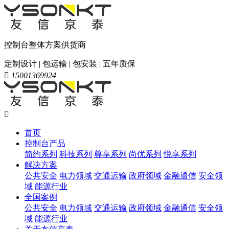
控制台整体方案供货商
定制设计 | 包运输 | 包安装 | 五年质保

15001369924

首页
控制台产品
简约系列
科技系列
尊享系列
尚优系列
悦享系列
解决方案
公共安全
电力领域
交通运输
政府领域
金融通信
安全领
域
能源行业
全国案例
公共安全
电力领域
交通运输
政府领域
金融通信
安全领
域
能源行业