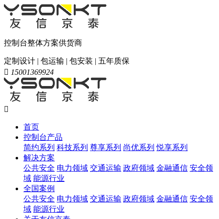
控制台整体方案供货商
定制设计 | 包运输 | 包安装 | 五年质保

15001369924

首页
控制台产品
简约系列
科技系列
尊享系列
尚优系列
悦享系列
解决方案
公共安全
电力领域
交通运输
政府领域
金融通信
安全领
域
能源行业
全国案例
公共安全
电力领域
交通运输
政府领域
金融通信
安全领
域
能源行业