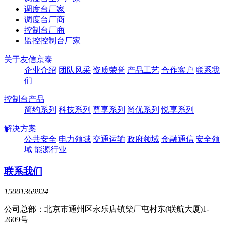
调度台厂家
调度台厂商
控制台厂商
监控控制台厂家
关于友信京泰
企业介绍
团队风采
资质荣誉
产品工艺
合作客户
联系我
们
控制台产品
简约系列
科技系列
尊享系列
尚优系列
悦享系列
解决方案
公共安全
电力领域
交通运输
政府领域
金融通信
安全领
域
能源行业
联系我们
15001369924
公司总部：北京市通州区永乐店镇柴厂屯村东(联航大厦)1-
2609号