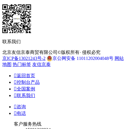
联系我们
北京友信京泰商贸有限公司©版权所有· 侵权必究
京ICP备13021243号-2
京公网安备 11011202004048号
网站
地图
热门标签
友信京泰

返回首页

控制台产品

全国案例

联系我们

咨询

电话
客户服务热线